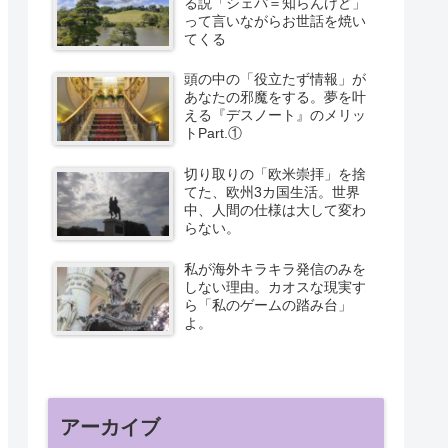
る説「シェパ＝知らんけど」
って言いながらお世話を焼い
てくる
頭の中の「役立たず情報」が
あなたの邪魔をする。夢を叶
える『デスノート』のメリッ
トPart.①
切り取りの「欧米崇拝」を捨
てた、欧州3カ国生活。世界
中、人間の仕様は大して変わ
らない。
私が海外キラキラ発信のみを
しない理由。カオスな現実す
ら「私のゲームの踏み台」
よ。
アーカイブ