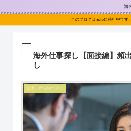
海
このブログはnoteに移行中です
海外仕事探し【面接編】頻
し
日本・世界中で働く