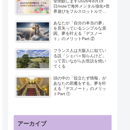
全閉鎖します/2026年8月19
日/noteで海外メンタル強化×世
界遊びをフルスロットルで書
いてます。
あなたが「自分の本当の夢」
を見失っているシンプルな原
因。夢を叶える『デスノー
ト』のメリットPart.②
フランス人は大阪人に似てい
る説「シェパ＝知らんけど」
って言いながらお世話を焼い
てくる
頭の中の「役立たず情報」が
あなたの邪魔をする。夢を叶
える『デスノート』のメリッ
トPart.①
アーカイブ