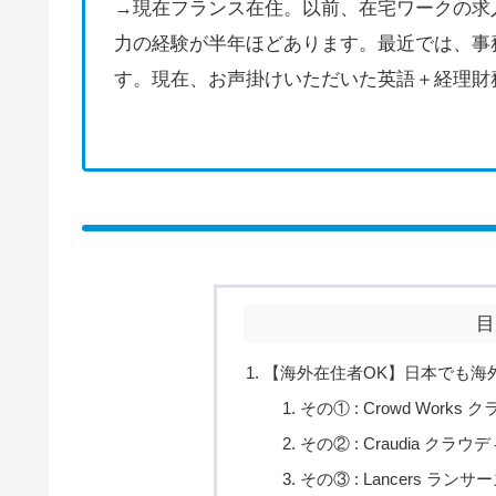
→現在フランス在住。以前、在宅ワークの求
力の経験が半年ほどあります。最近では、事
す。現在、お声掛けいただいた英語＋経理財
目
【海外在住者OK】日本でも海
その① : Crowd Work
その② : Craudia クラウ
その③ : Lancers ランサ