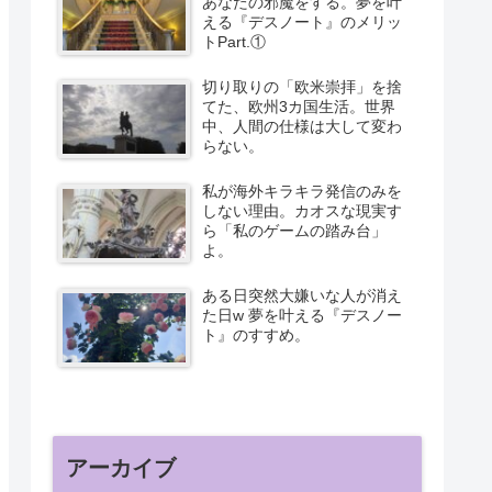
あなたの邪魔をする。夢を叶
える『デスノート』のメリッ
トPart.①
切り取りの「欧米崇拝」を捨
てた、欧州3カ国生活。世界
中、人間の仕様は大して変わ
らない。
私が海外キラキラ発信のみを
しない理由。カオスな現実す
ら「私のゲームの踏み台」
よ。
ある日突然大嫌いな人が消え
た日w 夢を叶える『デスノー
ト』のすすめ。
アーカイブ