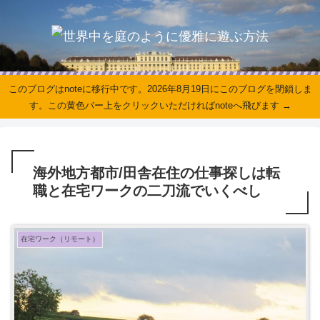
このブログはnoteに移行中です。2026年8月19日にこのブログを閉鎖しま
す。この黄色バー上をクリックいただければnoteへ飛びます →
海外地方都市/田舎在住の仕事探しは転
職と在宅ワークの二刀流でいくべし
在宅ワーク（リモート）