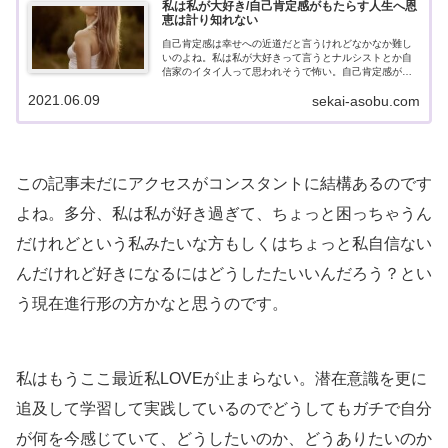
私は私が大好き/自己肯定感がもたらす人生へ恩
恵は計り知れない
自己肯定感は幸せへの近道だと言うけれどなかなか難し
いのよね。私は私が大好きって言うとナルシストとか自
信家のイタイ人って思われそうで怖い。自己肯定感がも
たらす人生への恩恵って何だろう？そんな疑問にお答え
2021.06.09
sekai-asobu.com
します。
この記事未だにアクセスがコンスタントに結構あるのです
よね。多分、私は私が好き過ぎて、ちょっと困っちゃうん
だけれどという私みたいな方もしくはちょっと私自信ない
んだけれど好きになるにはどうしたたいいんだろう？とい
う現在進行形の方かなと思うのです。
私はもうここ最近私LOVEが止まらない。潜在意識を更に
追及して学習して実践しているのでどうしてもガチで自分
が何を今感じていて、どうしたいのか、どうありたいのか