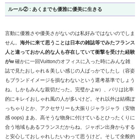
ルール② : あくまでも優雅に優美に生きる
言動に優雅さや優美さがないのは私好みではないのでしま
せん。
海外に来て思うことは日本の雑誌等でみたフランス
人と違っておかん的な人も存在していて衝撃を受けた経験
がw
確かに一回Vuittonのオフィスに入った時にみんな雑
誌で見たおしゃれ＆美しい感じの人ばっかでしたし（容姿
もブランドイメージを損なわないという選考基準でしょう
ね。しかもみんな親切だった。完璧かよw）、パリは比率
的にキレイおしゃれ風の人が多いけど。それ以外は結構ぽ
っちゃりとか、アクセサリーも大振りジャラジャラ（安物
感 oops) まあ、高そうな物身に付けているとひったくりに
合う地域もあるフランスだからね、ジャポン出身からする
と安心しておしゃれしたいわって思うけど。そして全般的