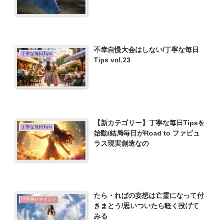
不幸自慢大会はしない/丁寧な毎日
丁寧な毎日Tips
Tips vol.23
【新カテゴリー】丁寧な毎日Tipsを
丁寧な毎日Tips
始動/結局毎日がRoad to ファビュ
ラス現実創造なの
たら・ればの妄想は亡霊になって付
世界幸せマインド
きまとう/思いついたら軽く投げて
みる