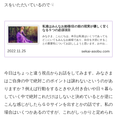
スをいただいているので ☟
私達はみんなお姫様/目の前の現実が優しく甘く
なる５つの必須項目
みなさま、こんにちは。本日は私達はいくつであっても
どこにいてもみんなお姫様であり、自分を大切にするこ
との重要性についてお話ししようと思います。おやお
や、ぶっ飛びおかしなことを言いだしたわ、この人。そ
2022.11.25
sekai-asobu.com
う聞こえてきそうだけれど、ワタクシはいたっ...
今日はちょっと違う視点からお話をしてみます。みなさま
はご自身の中で絶対このポイントは譲れないというのがあ
りますか？例えば行動をするときや人付き合いや日々暮ら
していく中で絶対これだけはしないと決めているとか逆に
こんな感じがしたらＧＯサインを出すとかの話です。私の
場合はいくつかあるのですが、これがしっかりと定められ