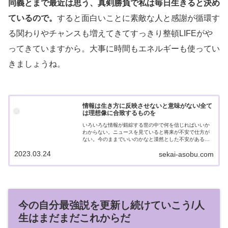
同義とまで最近は思う、真剣勝負で私は毎日生きると決め
ているので。
すると面白いことに素敵な人と感謝が循環す
る関わりやチャンスも増えてきてすっきり整頓LIFEがや
ってきていますから。大事に時間もエネルギーも使ってい
きましょうね。
情報は生き方に反映させないと意味がない/全て
は理想像に合致するものを
いろいろな情報が錯綜する世の中で何を信じればいいか
わからない。ニュースを見ていると将来が不安で仕方が
ない。今のままでいいのかなと漠然とした不安がある。
変わりたいけど変われないのが悩み。様々な情報が錯綜
2023.03.24
sekai-asobu.com
する昨今。最速最短で心地よく自分らしく生...
今の自分最強説を更新し続けていこう/人
生はまだまだこれからだ