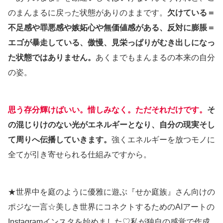
のまんまるに戻った状態がありのままです。
欠けている＝
不足感や罪悪感や嫉妬心や無価値感がある、反対に膨脹＝
エゴが暴走している、傲慢、見栄っぱりがむき出しになっ
た状態ではありません。
あくまでもまんまるの本来の自分
の姿。
思う存分輝けばいい。惜しみなく。ただそれだけです。
そ
の混じりけのない光がエネルギーとなり、自分の現実そし
て周りへ伝播していきます。
強くエネルギーを放つモノに
全てが引き寄せられる仕組みですから。
★世界中を庭のように優雅に遊ぶ『せか庭族』さん向けの
ポジな一言☆美しき世界にコネクトするためのAIアートの
Instagramインスタを始めました♡私が独自の感覚で作成