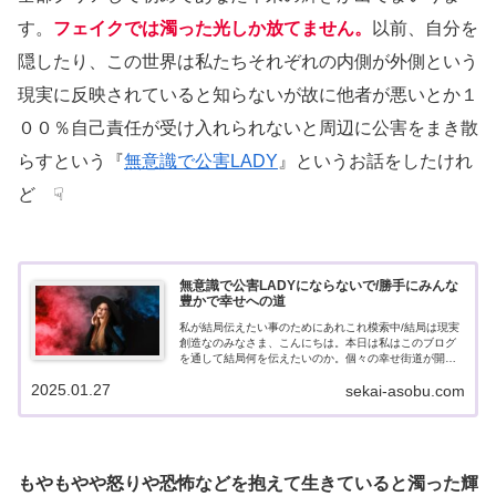
す。
フェイクでは濁った光しか放てません。
以前、自分を
隠したり、この世界は私たちそれぞれの内側が外側という
現実に反映されていると知らないが故に他者が悪いとか１
００％自己責任が受け入れられないと周辺に公害をまき散
らすという『
無意識で公害LADY
』というお話をしたけれ
ど ☟
無意識で公害LADYにならないで/勝手にみんな
豊かで幸せへの道
私が結局伝えたい事のためにあれこれ模索中/結局は現実
創造なのみなさま、こんにちは。本日は私はこのブログ
を通して結局何を伝えたいのか。個々の幸せ街道が開い
て行けばいいという思いとその結果勝手に世界は平和に
2025.01.27
sekai-asobu.com
なっていくのですというお話です。以前は...
もやもやや怒りや恐怖などを抱えて生きていると濁った輝