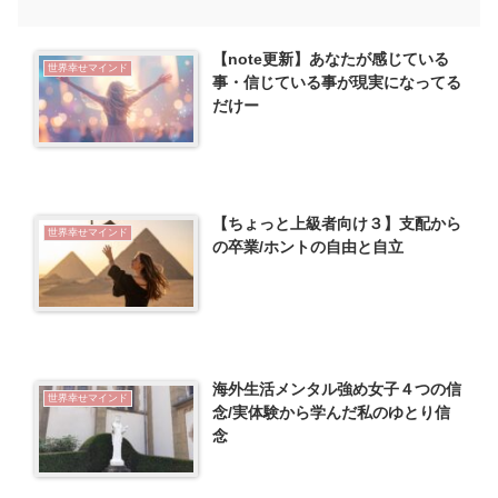
【note更新】あなたが感じている
世界幸せマインド
事・信じている事が現実になってる
だけー
【ちょっと上級者向け３】支配から
世界幸せマインド
の卒業/ホントの自由と自立
海外生活メンタル強め女子４つの信
世界幸せマインド
念/実体験から学んだ私のゆとり信
念