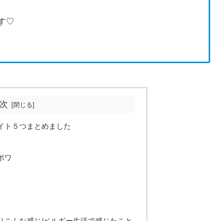
す♡
次
イト５つまとめました
チポワ
りこんな感じ/ベルギー生活で感じたこと