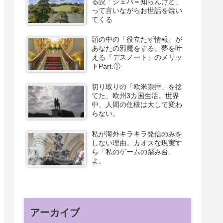
る説「シェパ＝知らんけど」
って言いながらお世話を焼い
てくる
頭の中の「役立たず情報」が
あなたの邪魔をする。夢を叶
える『デスノート』のメリッ
トPart.①
切り取りの「欧米崇拝」を捨
てた、欧州3カ国生活。世界
中、人間の仕様は大して変わ
らない。
私が海外キラキラ発信のみを
しない理由。カオスな現実す
ら「私のゲームの踏み台」
よ。
アーカイブ