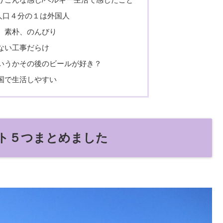
の人口４分の１は外国人
か、素朴、のんびり
らない工事だらけ
というかその後のビールが好き？
国で生活しやすい
ト５つまとめました