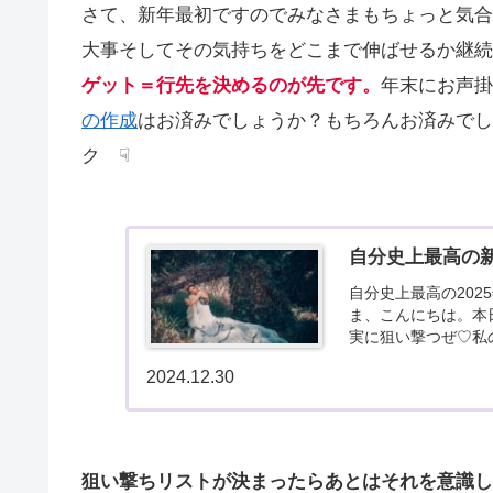
さて、新年最初ですのでみなさまもちょっと気合
大事そしてその気持ちをどこまで伸ばせるか継続
ゲット＝行先を決めるのが先です。
年末にお声掛
の作成
はお済みでしょうか？もちろんお済みでしょ
ク ☟
自分史上最高の新
自分史上最高の202
ま、こんにちは。本
実に狙い撃つぜ♡私
越してお話します。202
2024.12.30
狙い撃ちリストが決まったらあとはそれを意識し