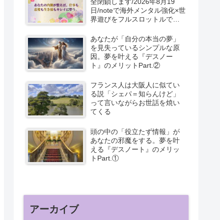
全閉鎖します/2026年8月19
日/noteで海外メンタル強化×世
界遊びをフルスロットルで書
いてます。
あなたが「自分の本当の夢」
を見失っているシンプルな原
因。夢を叶える『デスノー
ト』のメリットPart.②
フランス人は大阪人に似てい
る説「シェパ＝知らんけど」
って言いながらお世話を焼い
てくる
頭の中の「役立たず情報」が
あなたの邪魔をする。夢を叶
える『デスノート』のメリッ
トPart.①
アーカイブ