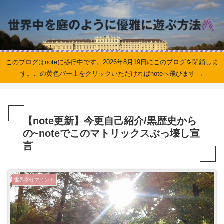
このブログはnoteに移行中です。2026年8月19日にこのブログを閉鎖しま
す。この黄色バー上をクリックいただければnoteへ飛びます →
【note更新】今更自己紹介/黒歴史から
の~noteでこのマトリックスぶっ壊し宣
言
世界幸せマインド