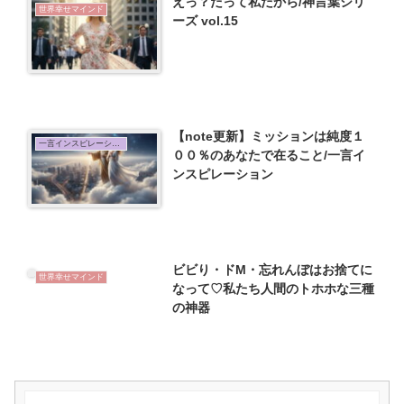
えっ？だって私だから/神言葉シリ
世界幸せマインド
ーズ vol.15
【note更新】ミッションは純度１
一言インスピレーション
００％のあなたで在ること/一言イ
ンスピレーション
ビビり・ドM・忘れんぼはお捨てに
世界幸せマインド
なって♡私たち人間のトホホな三種
の神器