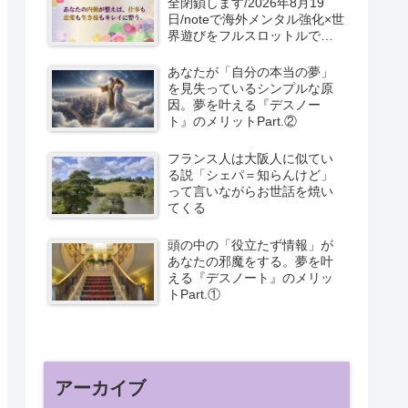
全閉鎖します/2026年8月19
日/noteで海外メンタル強化×世
界遊びをフルスロットルで書
いてます。
あなたが「自分の本当の夢」
を見失っているシンプルな原
因。夢を叶える『デスノー
ト』のメリットPart.②
フランス人は大阪人に似てい
る説「シェパ＝知らんけど」
って言いながらお世話を焼い
てくる
頭の中の「役立たず情報」が
あなたの邪魔をする。夢を叶
える『デスノート』のメリッ
トPart.①
アーカイブ