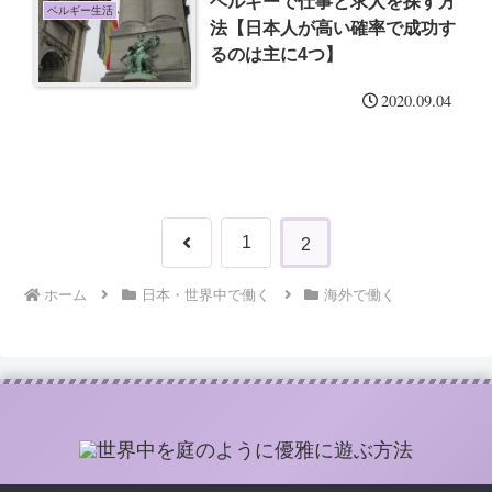
ベルギーで仕事と求人を探す方
ベルギー生活
法【日本人が高い確率で成功す
るのは主に4つ】
2020.09.04
前
1
2
へ
ホーム
日本・世界中で働く
海外で働く